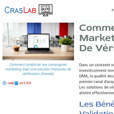
Comme
Market
De Véri
Dans un contexte où
Comment améliorer vos campagnes
marketing avec une solution française de
investissement moy
vérification d’emails
DMA, la qualité des
premier canal d'acq
craslab
juin 9, 2026
Les solutions de v
atteint effectivemen
Les Béné
Validati