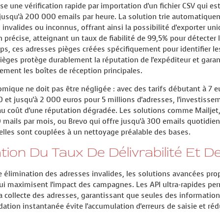
se une vérification rapide par importation d'un fichier CSV qui es
 jusqu'à 200 000 emails par heure. La solution trie automatique
, invalides ou inconnus, offrant ainsi la possibilité d'exporter un
n précise, atteignant un taux de fiabilité de 99,5% pour détecter
aps, ces adresses pièges créées spécifiquement pour identifier l
ièges protège durablement la réputation de l'expéditeur et gara
vement les boîtes de réception principales.
ique ne doit pas être négligée : avec des tarifs débutant à 7 eu
 et jusqu'à 2 000 euros pour 5 millions d'adresses, l'investissem
 coût d'une réputation dégradée. Les solutions comme Mailjet,
mails par mois, ou Brevo qui offre jusqu'à 300 emails quotidiens
u'elles sont couplées à un nettoyage préalable des bases.
ion Du Taux De Délivrabilité Et D
e élimination des adresses invalides, les solutions avancées pr
 maximisent l'impact des campagnes. Les API ultra-rapides perm
la collecte des adresses, garantissant que seules des information
dation instantanée évite l'accumulation d'erreurs de saisie et ré