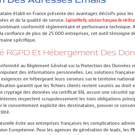
ataire établi en France présente des avantages décisifs pour les
ées et de la qualité de service.
CaptainVerify, solution française de vérifica
ombinant conformité réglementaire et performance technique. Av
la confiance de plus de 25 000 entreprises, cet outil témoigne de 
maine spécifique.
té RGPD Et Hébergement Des Don
onformité au Règlement Général sur la Protection des Données r
anipulant des informations personnelles. Les solutions françai
exigences en hébergeant leurs serveurs sur le territoire national
lisation garantit que les fichiers clients restent soumis au droit 
Le cryptage des données via certificat SSL assure une sécurité op
internes respectent scrupuleusement les trois obligations princ
ir le consentement explicite des destinataires, prouver ce cons
lité.
turelle évite aux entreprises françaises les complications admini
on Européenne. Pour les agences de génération de leads, les PME