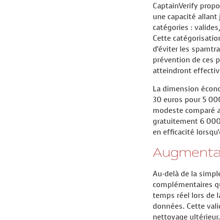
CaptainVerify propo
une capacité allant
catégories : valides
Cette catégorisatio
d'éviter les spamtr
prévention de ces p
atteindront effecti
La dimension économ
30 euros pour 5 000
modeste comparé au
gratuitement 6 000 
en efficacité lorsq
Augmentat
Au-delà de la simpl
complémentaires qui
temps réel lors de 
données. Cette vali
nettoyage ultérieur.