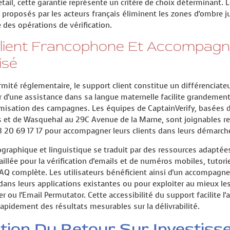
etail, cette garantie représente un critère de choix déterminant. 
roposés par les acteurs français éliminent les zones d'ombre ju
 des opérations de vérification.
Client Francophone Et Accompag
isé
rmité réglementaire, le support client constitue un différenciate
r d'une assistance dans sa langue maternelle facilite grandemen
imisation des campagnes. Les équipes de CaptainVerify, basées d
es et de Wasquehal au 29C Avenue de la Marne, sont joignables r
3 20 69 17 17 pour accompagner leurs clients dans leurs démarch
graphique et linguistique se traduit par des ressources adaptées
llée pour la vérification d'emails et de numéros mobiles, tutorie
 FAQ complète. Les utilisateurs bénéficient ainsi d'un accompag
n dans leurs applications existantes ou pour exploiter au mieux l
r ou l'Email Permutator. Cette accessibilité du support facilite l
rapidement des résultats mesurables sur la délivrabilité.
tion Du Retour Sur Investis