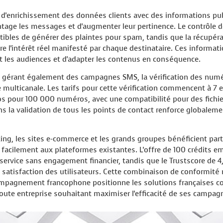
s d'enrichissement des données clients avec des informations p
tage les messages et d'augmenter leur pertinence. Le contrôle de
tibles de générer des plaintes pour spam, tandis que la récupér
 l'intérêt réel manifesté par chaque destinataire. Ces informat
 les audiences et d'adapter les contenus en conséquence.
es gérant également des campagnes SMS, la vérification des nu
 multicanale. Les tarifs pour cette vérification commencent à 7
s pour 100 000 numéros, avec une compatibilité pour des fichier
s la validation de tous les points de contact renforce globalement
ng, les sites e-commerce et les grands groupes bénéficient part
 facilement aux plateformes existantes. L'offre de 100 crédits ema
service sans engagement financier, tandis que le Trustscore de 4,
 satisfaction des utilisateurs. Cette combinaison de conformité
ompagnement francophone positionne les solutions françaises 
oute entreprise souhaitant maximiser l'efficacité de ses campag