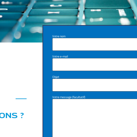
Votre nom
Votre e-mail
Objet
Votre message (facultatif)
ONS ?